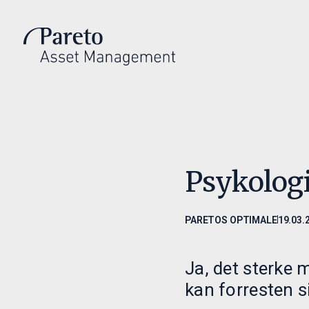
Introduksjon
Invest
Hvem vi er
Invester m
Investeringsfilosofi
Våre fond
Ledelse
Fondsdoku
Psykolog
PARETOS OPTIMALE
19.03.
Ja, det sterke 
kan forresten 