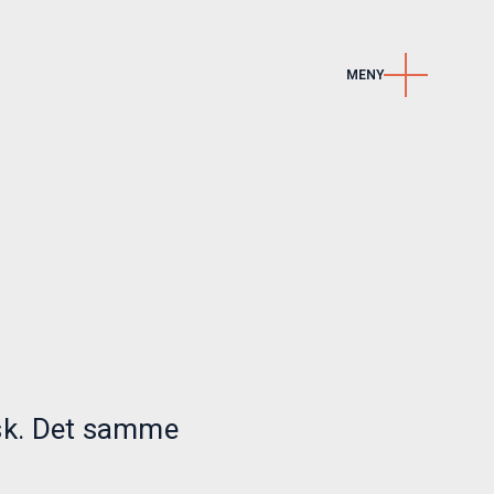
MENY
Kontakt
e
Kontakt oss
r
Karriere
LinkedIn
Nyhetsbrev
isk. Det samme