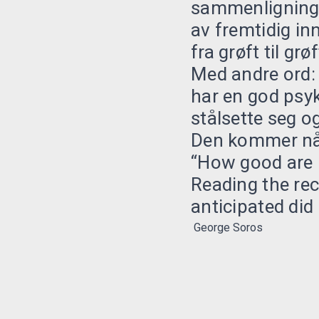
sammenligning 
av fremtidig in
fra grøft til gr
Med andre ord: 
har en god psyk
stålsette seg o
Den kommer når
“How good are 
Reading the rec
anticipated did 
George Soros