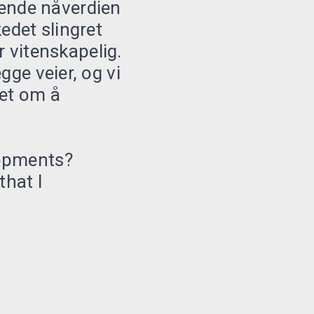
ende nåverdien
edet slingret
er vitenskapelig.
gge veier, og vi
det om å
lopments?
that I