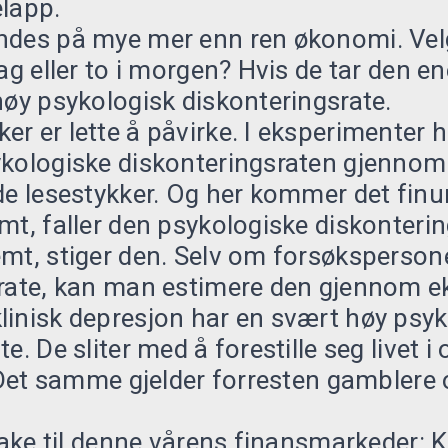
elapp.
ndes på mye mer enn ren økonomi. Vel
ag eller to i morgen? Hvis de tar den en
høy psykologisk diskonteringsrate.
r er lette å påvirke. I eksperimenter h
ykologiske diskonteringsraten gjennom
de lesestykker. Og her kommer det finu
mt, faller den psykologiske diskonteri
mt, stiger den. Selv om forsøksperson
 rate, kan man estimere den gjennom e
linisk depresjon har en svært høy psyk
e. De sliter med å forestille seg livet 
 (Det samme gjelder forresten gamblere
lbake til denne vårens finansmarkeder: 