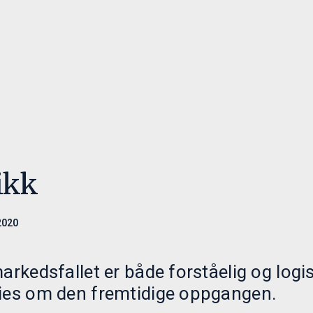
eringer
Ansvarlighet
Innsikt
ed oss
Ansvarlige investeringer
Paretos Optimal
Retningslinjer
Månedsrapporte
menter
Nyheter
ikk
2020
markedsfallet er både forståelig og log
sies om den fremtidige oppgangen.