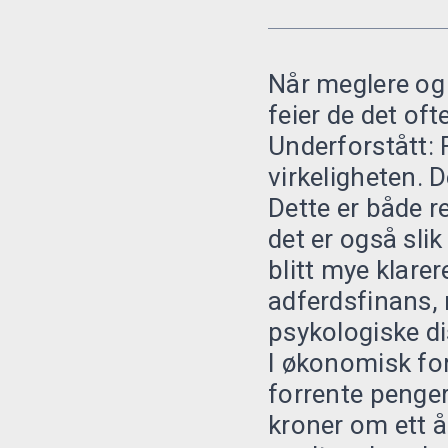
Når meglere og 
feier de det oft
Underforstått: 
virkeligheten. 
Dette er både r
det er også sl
blitt mye klar
adferdsfinans,
psykologiske di
I økonomisk for
forrente penger
kroner om ett å