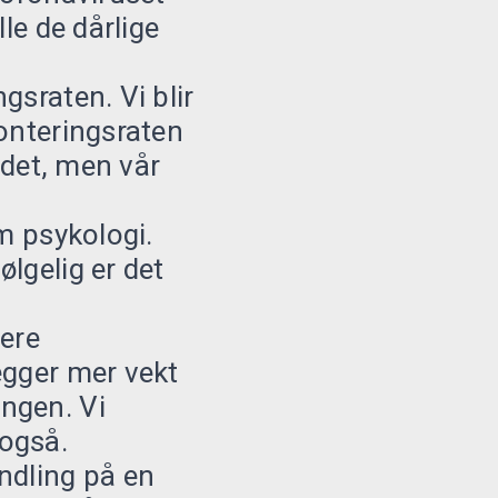
le de dårlige
gsraten. Vi blir
konteringsraten
 det, men vår
om psykologi.
lgelig er det
yere
egger mer vekt
ngen. Vi
 også.
ndling på en