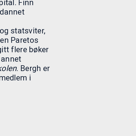
ital. Finn
tdannet
 statsviter,
gen Paretos
itt flere bøker
 annet
kolen
. Bergh er
emedlem i