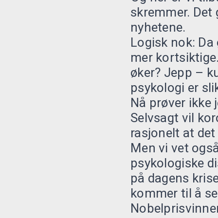
skremmer. Det gj
nyhetene.
Logisk nok: Da 
mer kortsiktige
øker? Jepp – kur
psykologi er sli
Nå prøver ikke 
Selvsagt vil ko
rasjonelt at det
Men vi vet også
psykologiske di
på dagens kris
kommer til å s
Nobelprisvinner