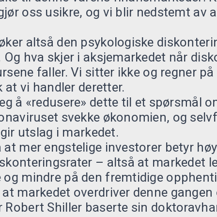
ør oss usikre, og vi blir nedstemt av al
øker altså den psykologiske diskonterin
. Og hva skjer i aksjemarkedet når dis
sene faller. Vi sitter ikke og regner på
k at vi handler deretter.
jeg å «redusere» dette til et spørsmål 
ronaviruset svekke økonomien, og selvfø
 gir utslag i markedet.
 at mer engstelige investorer betyr hø
skonteringsrater – altså at markedet l
e og mindre på den fremtidige opphenti
e at markedet overdriver denne gangen
 Robert Shiller baserte sin doktoravha