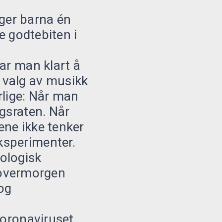
ger barna én
e godtebiten i
ar man klart å
 valg av musikk
rlige: Når man
ngsraten. Når
ene ikke tenker
ksperimenter.
ologisk
i overmorgen
 og
Koronaviruset