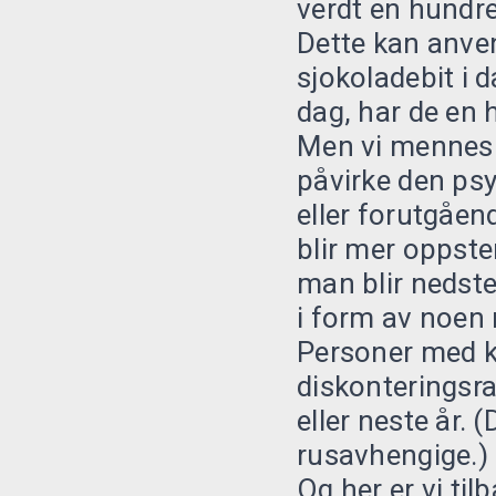
verdt en hundr
Dette kan anve
sjokoladebit i d
dag, har de en 
Men vi menneske
påvirke den ps
eller forutgåen
blir mer oppste
man blir nedste
i form av noen
Personer med k
diskonteringsrat
eller neste år.
rusavhengige.)
Og her er vi ti