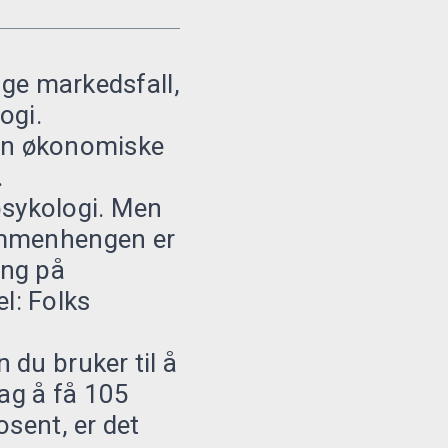
ige markedsfall,
ogi.
 den økonomiske
.
 psykologi. Men
Sammenhengen er
ing på
l: Folks
 du bruker til å
dag å få 105
osent, er det