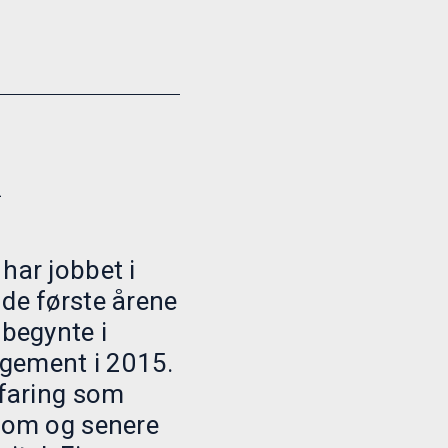
h
har jobbet i
 de første årene
 begynte i
gement i 2015.
rfaring som
onom og senere