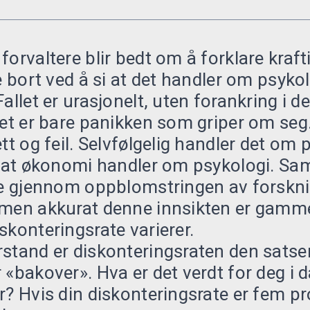
forvaltere blir bedt om å forklare kraft
e bort ved å si at det handler om psykol
Fallet er urasjonelt, uten forankring i
Det er bare panikken som griper om seg
ett og feil. Selvfølgelig handler det om
ik at økonomi handler om psykologi. 
ere gjennom oppblomstringen av forskn
 men akkurat denne innsikten er gamme
skonteringsrate varierer.
stand er diskonteringsraten den satsen
 «bakover». Hva er det verdt for deg i 
r? Hvis din diskonteringsrate er fem pr