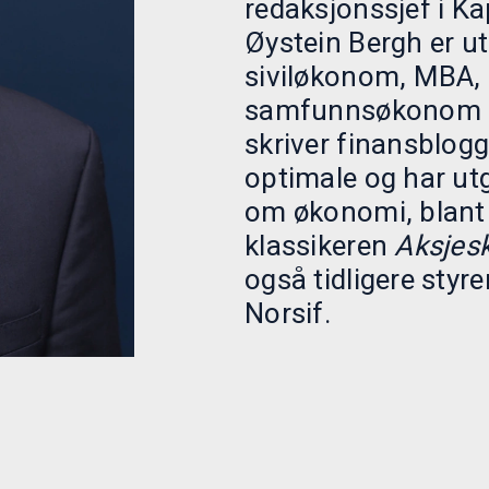
redaksjonssjef i Kap
Øystein Bergh er u
siviløkonom, MBA,
samfunnsøkonom og
skriver finansblog
optimale og har utg
om økonomi, blant
klassikeren
Aksjes
også tidligere styr
Norsif.