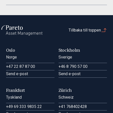
måste begäran om
MAJ
köp och inlösen vara
1 och 14 maj 2026
Ingen 
SFDR - periodisk rapportering
oss tillhanda senast
13 maj 2026
Halvd
kl. 11.00.
JUNI
Information om tidigare resultatscenarier
Tillbaka till toppen
19 juni 2026
Ingen 
OKTOBER
Information om tidigare resultat
30 oktober 2026
Halvd
Oslo
Stockholm
DECEMBER
Halvårsrapport
Norge
Sverige
24, 25 och 31 december 2026
Ingen 
+47 22 87 87 00
+46 8 790 57 00
Helårsrapport
Send e-post
Send e-post
HANDELSINFORMATION
Frankfurt
Zürich
Institutionella
Tyskland
Schweiz
investerare, stiftelser
och juridiska
+49 69 333 9835 22
+41 768402428
personer som är