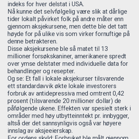
indeks for hver delstat i USA.
Nå kunne det selvfølgelig være slik at dårlige
tider lokalt påvirket folk på andre måter enn
gjennom aksjekursene, men dette ble det tatt
høyde for på ulike vis som virker fornuftige på
denne betrakteren.
Disse aksjekursene ble så matet til 13
millioner forsøkskaniner, amerikanere spredt
over ymse delstater med individuelle data for
behandlinger og resepter.
Og se: Et fall i lokale aksjekurser tilsvarende
ett standardavvik økte lokale investorers
forbruk av antidepressiva med omtrent 0,42
prosent (tilsvarende 20 millioner dollar) de
påfølgende ukene. Effekten var spesielt sterk i
områder med høy utbytteinntekt pr. innbygger,
altså der det sannsynligvis også var høyere
innslag av aksjeeierskap.
For ordens skyld: Forbruket ble målt gjennom