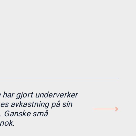
har gjort underverker
es avkastning på sin
e. Ganske små
gnok.