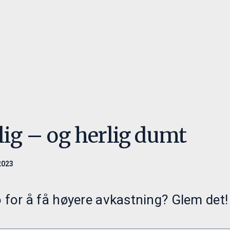
eringer
Ansvarlighet
Innsikt
ed oss
Ansvarlige investeringer
Paretos Optimal
Retningslinjer
Månedsrapporte
menter
Nyheter
rlig – og herlig dumt
2023
o for å få høyere avkastning? Glem det!