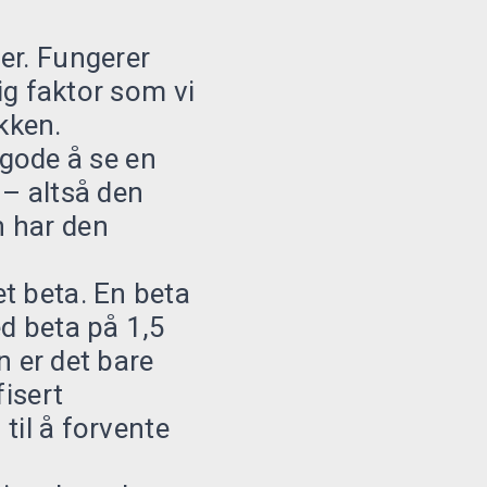
er. Fungerer
ig faktor som vi
ikken.
l gode å se en
 – altså den
n har den
t beta. En beta
ed beta på 1,5
n er det bare
fisert
 til å forvente