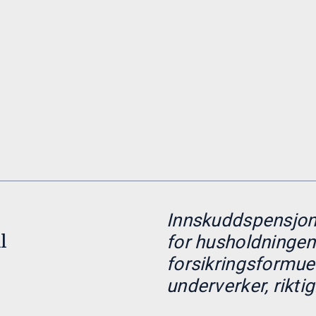
Innskuddspensjon 
l
for husholdningen
forsikringsformu
underverker, rikti