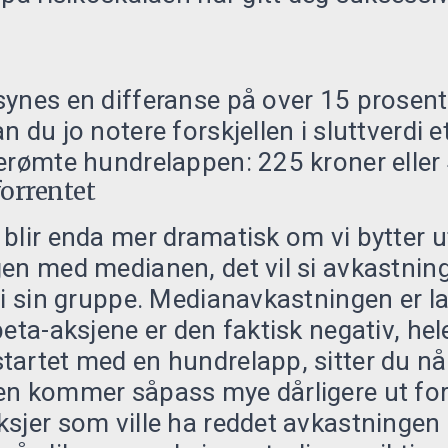
synes en differanse på over 15 prosen
 du jo notere forskjellen i sluttverdi e
erømte hundrelappen: 225 kroner eller 
forrentet
blir enda mer dramatisk om vi bytter u
gen med medianen, det vil si avkastnin
 i sin gruppe. Medianavkastningen er l
beta-aksjene er den faktisk negativ, hel
tartet med en hundrelapp, sitter du nå
en kommer såpass mye dårligere ut for
sjer som ville ha reddet avkastningen 