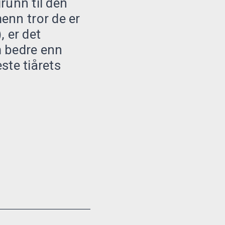
grunn til den
enn tror de er
, er det
m bedre enn
ste tiårets