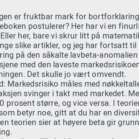
en er fruktbar mark for bortforklaring
reboken postulerer? Her har vi en finurl
 Eller her, bare vi skrur litt på matemat
ge slike artikler, og jeg har fortsatt ti
aring på den såkalte lavbeta-anomalien
ksjene med den laveste markedsrisikoe
ingen. Det skulle jo vært omvendt.
d: Markedsrisiko måles med nøkkeltalle
 aksjen svinger i takt med markedet. M
0 prosent større, og vice versa. I teorie
om betyr noe, gitt at du har en diversi
en teorien sier at høyere beta gir grunn
ing.