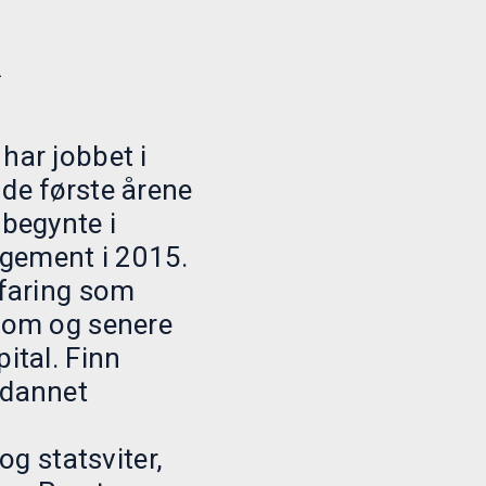
h
har jobbet i
 de første årene
 begynte i
gement i 2015.
rfaring som
onom og senere
ital. Finn
tdannet
 statsviter,