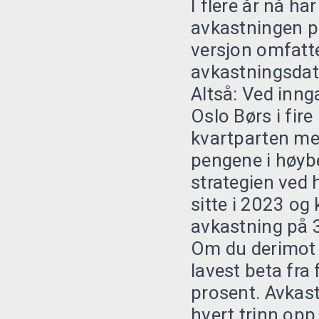
I flere år nå h
avkastningen p
versjon omfatte
avkastningsdata
Altså: Ved inng
Oslo Børs i fir
kvartparten med
pengene i høybe
strategien ved 
sitte i 2023 og
avkastning på 3
Om du derimot k
lavest beta fra 
prosent. Avkast
hvert trinn opp