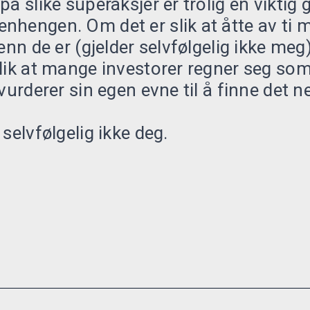
å slike superaksjer er trolig en viktig 
hengen. Om det er slik at åtte av ti m
enn de er (gjelder selvfølgelig ikke meg)
lik at mange investorer regner seg so
vurderer sin egen evne til å finne det ne
selvfølgelig ikke deg.