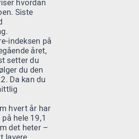
 viser hvordan
en. Siste
d
ag.
are-indeksen på
regående året,
t setter du
ølger du den
22. Da kan du
ttlig
m hvert år har
g på hele 19,1
om det heter –
t lavere