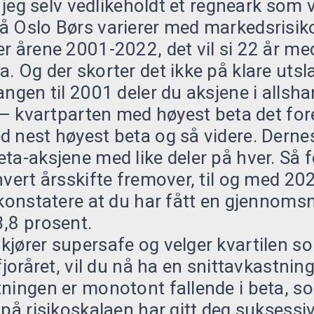
ar jeg selv vedlikeholdt et regneark som
å Oslo Børs varierer med markedsrisiko
r årene 2001-2022, det vil si 22 år me
. Og der skorter det ikke på klare utsl
angen til 2001 deler du aksjene i allsh
e – kvartparten med høyest beta det fo
 nest høyest beta og så videre. Dernes
ta-aksjene med like deler på hver. Så f
hvert årsskifte fremover, til og med 20
 konstatere at du har fått en gjennomsni
,8 prosent.
jører supersafe og velger kvartilen so
fjoråret, vil du nå ha en snittavkastnin
ningen er monotont fallende i beta, s
 på risikoskalaen har gitt deg suksessiv