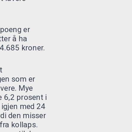
tpoeng er
tter å ha
4.685 kroner.
t
gen som er
avere. Mye
e 6,2 prosent i
 igjen med 24
di den misser
fra kollaps.