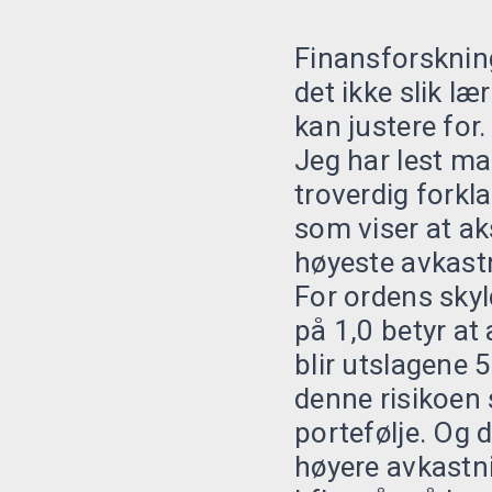
Finansforskning
det ikke slik læ
kan justere for.
Jeg har lest man
troverdig forkl
som viser at a
høyeste avkastn
For ordens skyl
på 1,0 betyr at
blir utslagene 5
denne risikoen s
portefølje. Og d
høyere avkastn