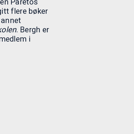
gen Paretos
itt flere bøker
 annet
kolen
. Bergh er
emedlem i