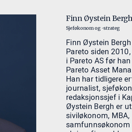
Finn Øystein Berg
Sjeføkonom og -strateg
Finn Øystein Bergh 
Pareto siden 2010,
i Pareto AS før han
Pareto Asset Mana
Han har tidligere e
journalist, sjeføk
redaksjonssjef i Kap
Øystein Bergh er u
siviløkonom, MBA,
samfunnsøkonom og