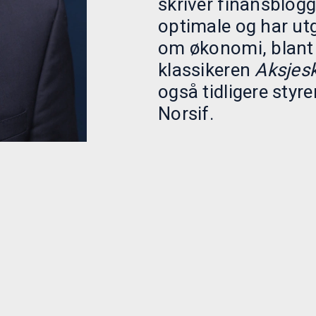
skriver finansblog
optimale og har utg
om økonomi, blant
klassikeren
Aksjes
også tidligere styr
Norsif.