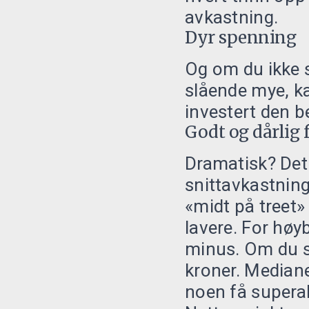
avkastning.
Dyr spenning
Og om du ikke 
slående mye, kan
investert den b
Godt og dårlig 
Dramatisk? Det 
snittavkastnin
«midt på treet»
lavere. For høy
minus. Om du s
kroner. Median
noen få superak