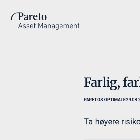
Introduksjon
Invest
Hvem vi er
Invester m
Investeringsfilosofi
Våre fond
Ledelse
Fondsdoku
Farlig, fa
PARETOS OPTIMALE
29.08.
Ta høyere risik