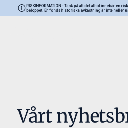
RISKINFORMATION
- Tänk på att det alltid innebär en ri
beloppet. En fonds historiska avkastning är inte heller n
Introduktion
Invest
Om bolaget
Investering
Ledning
Fondutbud
PAM AB - Verksamhet och
Värdeutvec
Regelverk
Investera 
Handelsinf
blanketter
Vårt nyhetsb