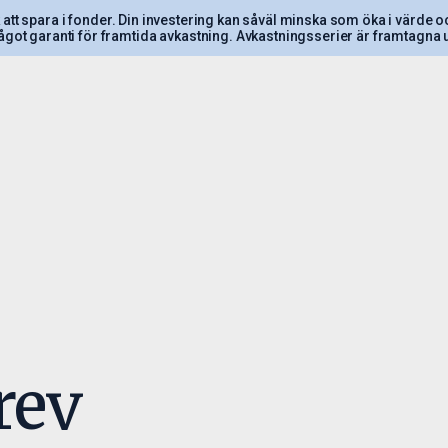
sk att spara i fonder. Din investering kan såväl minska som öka i värde och
ågot garanti för framtida avkastning. Avkastningsserier är framtagna ut
era
Ansvarsfulla
Insikt
investeringar
sfilosofi
Paretos Optimal
Månadsrapporte
Ansvarsfulla investeringar
kling fonder
Nyheter
Hållbarhetsrelaterade
med oss
upplysningar
ormation och
rev