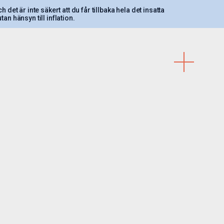
 det är inte säkert att du får tillbaka hela det insatta
an hänsyn till inflation.
MENY
Kontakt
Våra kontor
r
Karriär
Nyhetsbrev
LinkedIn