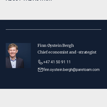
Finn Øystein Bergh
Chief economist and -strategist
+47 41 50 91 11
finn.oystein.bergh@paretoam.com