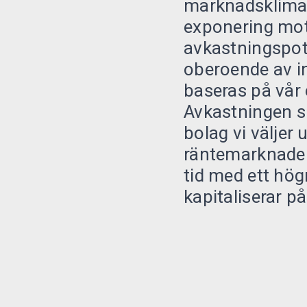
marknadsklimat
exponering mot
avkastningspoten
oberoende av in
baseras på vår e
Avkastningen s
bolag vi väljer 
räntemarknaden.
tid med ett högr
kapitaliserar på