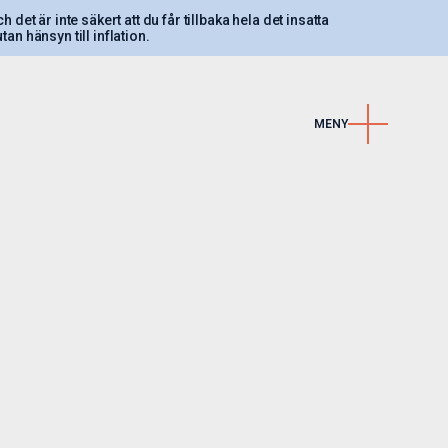
 det är inte säkert att du får tillbaka hela det insatta
an hänsyn till inflation.
MENY
Kontakt
Våra kontor
r
Karriär
Nyhetsbrev
LinkedIn