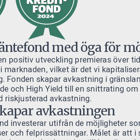
ntefond med öga för mö
en positiv utveckling premieras över ti
i marknaden, vilket är det vi kapitaliser
g. Fonden skapar avkastning i gränsla
e och High Yield till en snittrating om
od riskjusterad avkastning.
skapar avkastningen
d investerar utifrån de möjligheter s
r och felprissättningar. Målet är att i