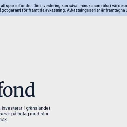
sk att spara i fonder. Din investering kan såväl minska som öka i värde och
ågot garanti för framtida avkastning. Avkastningsserier är framtagna ut
era
Ansvarsfulla
Insikt
investeringar
sfilosofi
Paretos Optimal
Månadsrapporte
Ansvarsfulla investeringar
fond
kling fonder
Nyheter
Hållbarhetsrelaterade
med oss
upplysningar
ormation och
 investerar i gränslandet
serar på bolag med stor
isk.