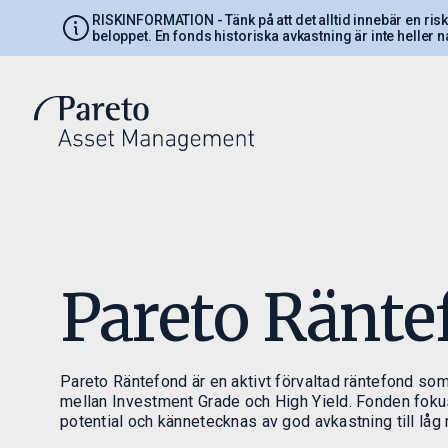
RISKINFORMATION
- Tänk på att det alltid innebär en ri
beloppet. En fonds historiska avkastning är inte heller n
Introduktion
Invest
Om bolaget
Investering
Ledning
Fondutbud
Pareto Ränte
PAM AB - Verksamhet och
Värdeutvec
Regelverk
Investera 
Handelsinf
blanketter
Pareto Räntefond är en aktivt förvaltad räntefond som
mellan Investment Grade och High Yield. Fonden foku
potential och kännetecknas av god avkastning till låg r