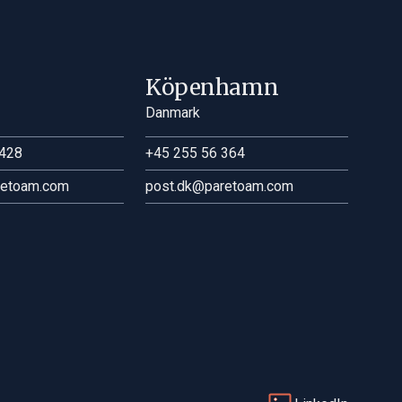
Halvdag
Köpenhamn
Ingen handel
Danmark
Halvdag
428
+45 255 56 364
Ingen handel
retoam.com
post.dk@paretoam.com
Halvdag
Ingen handel
Halvdag
Ingen handel
Halvdag