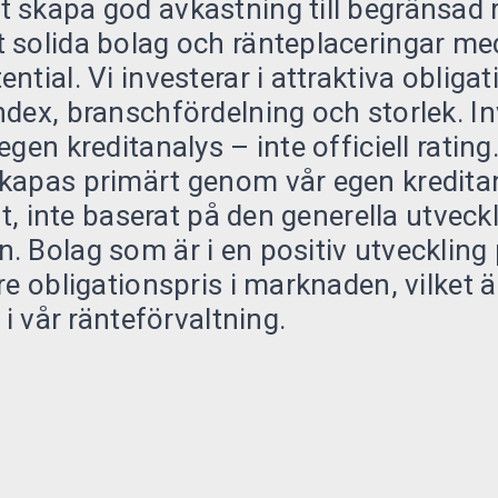
 skapa god avkastning till begränsad r
 solida bolag och ränteplaceringar me
tial. Vi investerar i attraktiva obligat
dex, branschfördelning och storlek. I
gen kreditanalys – inte officiell rating
kapas primärt genom vår egen kredita
ut, inte baserat på den generella utveck
 Bolag som är i en positiv utveckling
e obligationspris i marknaden, vilket är
 i vår ränteförvaltning.