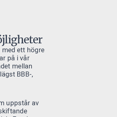
jligheter
d med ett högre
ar på i vår
ndet mellan
 lägst BBB-,
om uppstår av
 skiftande