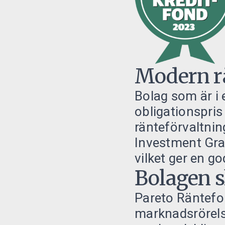
Modern rä
Bolag som är i 
obligationspris 
ränteförvaltnin
Investment Grad
vilket ger en g
Bolagen 
Pareto Räntefon
marknadsrörelse