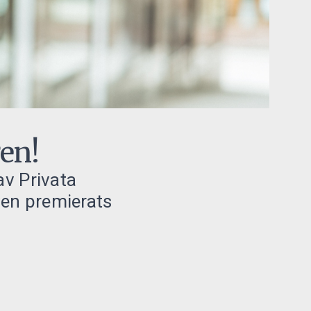
gen!
av Privata
ven premierats