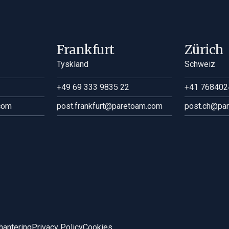
Frankfurt
Zürich
Tyskland
Schweiz
+49 69 333 9835 22
+41 768402
com
post.frankfurt@paretoam.com
post.ch@pa
hantering
Privacy Policy
Cookies