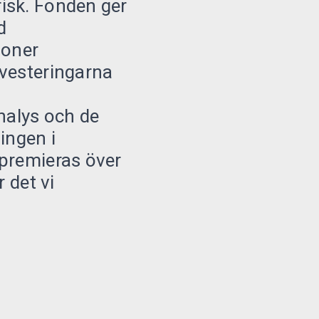
isk. Fonden ger
d
ioner
nvesteringarna
.
nalys och de
lingen i
 premieras över
 det vi