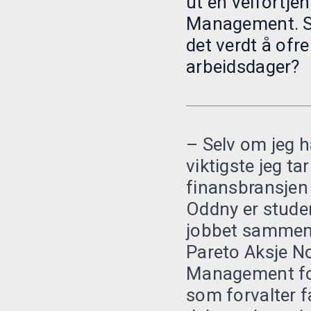
ut en velfortje
Management. Så
det verdt å ofre
arbeidsdager?
– Selv om jeg ha
viktigste jeg ta
finansbransjen 
Oddny er stude
jobbet sammen 
Pareto Aksje No
Management fo
som forvalter f