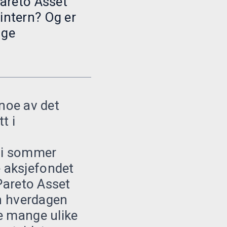
Pareto Asset
intern? Og er
nge
 noe av det
t i
 i sommer
 aksjefondet
 Pareto Asset
n hverdagen
e mange ulike