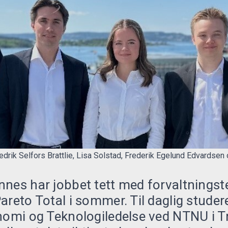
Fredrik Selfors Brattlie, Lisa Solstad, Frederik Egelund Edvardse
nes har jobbet tett med forvaltningst
areto Total i sommer. Til daglig studer
onomi og Teknologiledelse ved NTNU i 