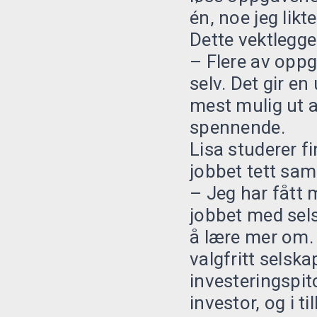
én, noe jeg likt
Dette vektlegge
– Flere av oppg
selv. Det gir en
mest mulig ut a
spennende.
Lisa studerer 
jobbet tett sam
– Jeg har fått 
jobbet med sels
å lære mer om. 
valgfritt selsk
investeringspit
investor, og i t