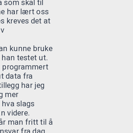
a som skal til
ne har lært oss
s kreves det at
av
man kunne bruke
 han testet ut.
jeg programmert
t data fra
illegg har jeg
eg mer
g hva slags
n videre.
 man fritt til å
nsvar fra dag