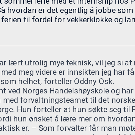
nt sommerferie med et internship hos 
 hvordan er det egentlig å jobbe som 
 ferien til fordel for vekkerklokke og la
r lært utrolig mye teknisk, vil jeg si at
r med meg videre er innsikten jeg har fåt
som helhet, forteller Oddny Osk.
nt ved Norges Handelshøyskole og har
med forvaltningsteamet til det norske
rge. Hun forteller at hun søkte seg til
rdi hun ønsket å lære mer om hvorda
aktisk er. – Som forvalter får man møt