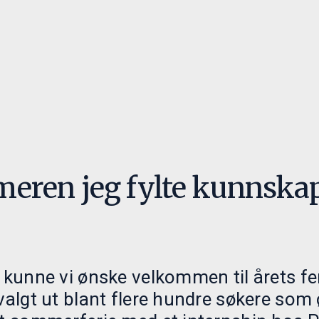
eringer
Ansvarlighet
Innsikt
ed oss
Ansvarlige investeringer
Paretos Optimale
Retningslinjer
Månedsrapporte
menter
Nyheter
eren jeg fylte kunnska
ni kunne vi ønske velkommen til årets
 valgt ut blant flere hundre søkere som