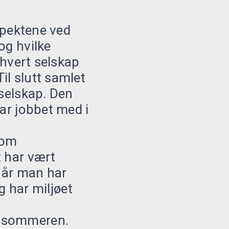
aspektene ved
og hvilke
 hvert selskap
il slutt samlet
 selskap. Den
har jobbet med i
 om
t har vært
 når man har
gg har miljøet
m sommeren.