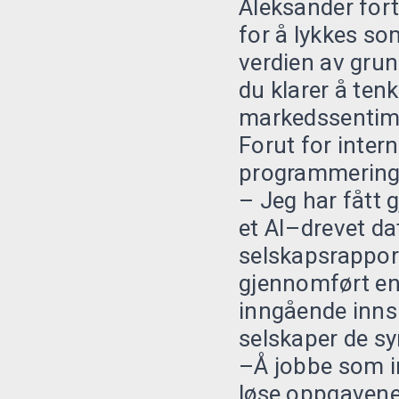
Aleksander forte
for å lykkes so
verdien av grun
du klarer å ten
markedssentime
Forut for inter
programmering i
– Jeg har fått 
et AI–drevet da
selskapsrapporte
gjennomført en 
inngående innsi
selskaper de syn
–Å jobbe som in
løse oppgavene