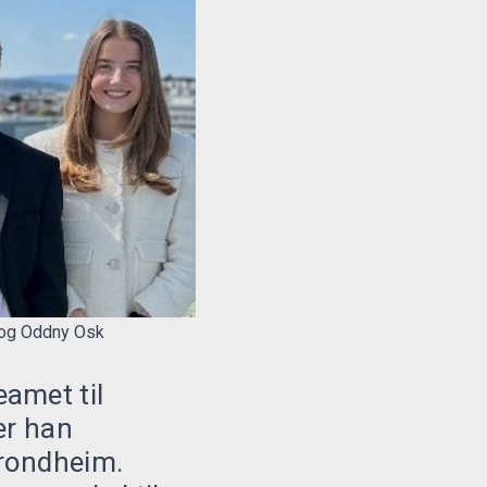
n og Oddny Osk
eamet til
er han
Trondheim.