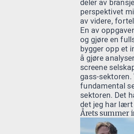
deler av brans
perspektivet mi
av videre, forte
En av oppgavene
og gjøre en ful
bygger opp et i
å gjøre analyse
screene selskap
gass-sektoren. 
fundamental se
sektoren. Det ha
det jeg har lært 
Årets summer i