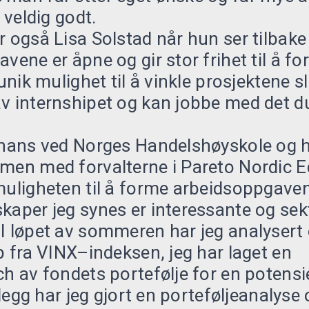
e veldig godt.
r også Lisa Solstad når hun ser tilba
avene er åpne og gir stor frihet til å f
 unik mulighet til å vinkle prosjektene sl
v internshipet og kan jobbe med det d
finans ved Norges Handelshøyskole og 
men med forvalterne i Pareto Nordic E
muligheten til å forme arbeidsoppgavene
kaper jeg synes er interessante og sek
I løpet av sommeren har jeg analysert 
ap fra VINX–indeksen, jeg har laget en
ch av fondets portefølje for en potensie
illegg har jeg gjort en porteføljeanalyse 