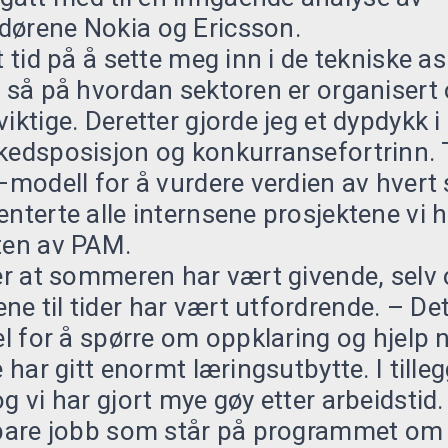
dørene Nokia og Ericsson.
tt tid på å sette meg inn i de tekniske 
g så på hvordan sektoren er organisert 
iktige. Deretter gjorde jeg et dypdykk i
kedsposisjon og konkurransefortrinn. T
F–modell for å vurdere verdien av hvert
enterte alle internsene prosjektene vi 
ten av PAM.
ler at sommeren har vært givende, selv
e til tider har vært utfordrende. – De
kel for å spørre om oppklaring og hjelp
e har gitt enormt læringsutbytte. I tille
g vi har gjort mye gøy etter arbeidstid.
e bare jobb som står på programmet o