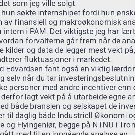
det som jeg ville solgt.
at hun søkte internshipet fordi hun øns
 av finansiell og makroøkonomisk anal
intern i PAM. Det viktigste jeg har lært
ordan forvalterne går frem når de ana
ke kilder og data de legger mest vekt p
dterer fluktuasjoner i markedet.
d Edvardsen fant også en viktig lærdom
eg selv når du tar investeringsbeslutnin
ike personer med andre incentiver enn d
 derfor lagt vekt på å utarbeide egne an
ed både bransjen og selskapet de invest
er til daglig både Industriell Økonomi o
se og Flyingeniør, begge på NTNU i Tro
ått med til en inngående analyse av