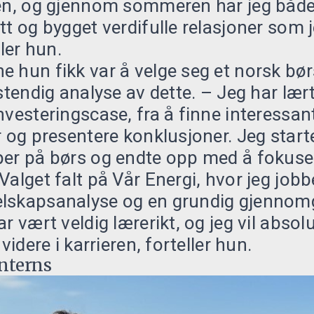
jen, og gjennom sommeren har jeg både
tt og bygget verdifulle relasjoner som j
ller hun.
 hun fikk var å velge seg et norsk bø
lstendig analyse av dette. – Jeg har l
nvesteringscase, fra å finne interessant
r og presentere konklusjoner. Jeg star
er på børs og endte opp med å fokuser
Valget falt på Vår Energi, hvor jeg job
lskapsanalyse og en grundig gjennom
r vært veldig lærerikt, og jeg vil absol
videre i karrieren, forteller hun.
nterns