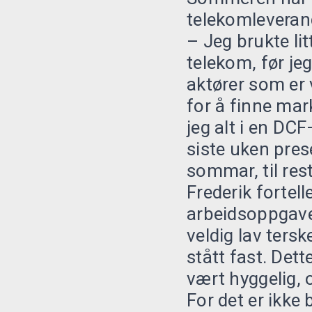
telekomleveran
– Jeg brukte li
telekom, før je
aktører som er v
for å finne mar
jeg alt i en DC
siste uken pres
sommar, til res
Frederik fortel
arbeidsoppgaven
veldig lav ters
stått fast. Dett
vært hyggelig, o
For det er ikk