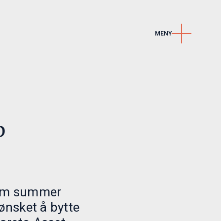
MENY
Kontakt
Kontakt oss
r
Karriere
LinkedIn
p
Nyhetsbrev
 fem summer
 ønsket å bytte