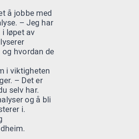
ket å jobbe med
yse. – Jeg har
 i løpet av
lyserer
å, og hvordan de
 i viktigheten
ger. – Det er
u selv har.
alyser og å bli
erer i.
g
ndheim.