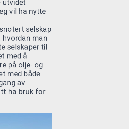
 utvidet
eg vil ha nytte
rsnotert selskap
ært hvordan man
e selskaper til
tet med å
e på olje- og
bet med både
gang av
utt ha bruk for