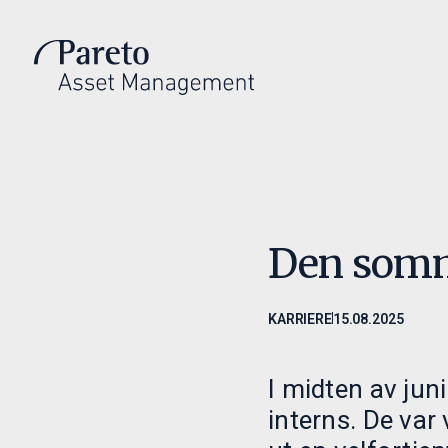
Introduksjon
Invest
Hvem vi er
Invester m
Investeringsfilosofi
Våre fond
Ledelse
Fondsdoku
Den somm
KARRIERE
15.08.2025
I midten av ju
interns. De var