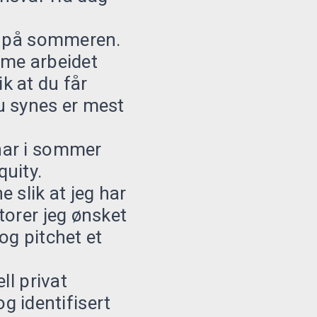
ke på sommeren.
orme arbeidet
ik at du får
u synes er mest
har i sommer
quity.
 slik at jeg har
torer jeg ønsket
og pitchet et
ll privat
og identifisert