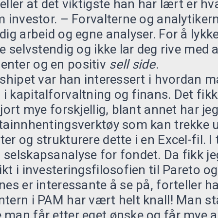
ller at det viktigste han har lært er hv
m investor. – Forvalterne og analytiker
dig arbeid og egne analyser. For å lykke
ke selvstendig og ikke lar deg rive med 
nter og en positiv
sell side
.
nshipet var han interessert i hvordan 
 kapitalforvaltning og finans. Det fikk
gjort mye forskjellig, blant annet har 
tainnhentingsverktøy som kan trekke u
r og strukturere dette i en Excel-fil. I t
selskapsanalyse for fondet. Da fikk j
kt i investeringsfilosofien til Pareto o
es er interessante å se på, forteller ha
tern i PAM har vært helt knall! Man står
 man får etter eget ønske og får mye a