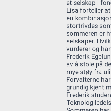
et selskap i fon
Lisa forteller 
en kombinasjon
stortrivdes som 
sommeren er hv
selskaper. Hvil
vurderer og hån
Frederik Egelun
av å stole på d
mye støy fra ul
Forvalterne har
grundig kjent m
Frederik studer
Teknologiledel
Sommeren har g