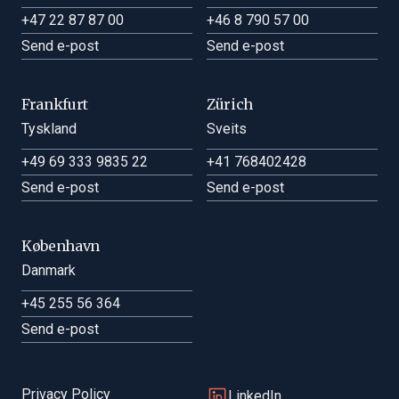
Prospekt
+47 22 87 87 00
+46 8 790 57 00
Send e-post
Send e-post
SFDR fondserklæring
Frankfurt
Zürich
SFDR periodisk rapportering
Andreas Kamvissis
Tyskland
Sveits
Forvalter
Halvårsrapport
+49 69 333 9835 22
+41 768402428
Send e-post
Send e-post
Årsrapport
København
Danmark
+45 255 56 364
Send e-post
Privacy Policy
LinkedIn