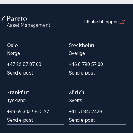
FONDSTRUKTUR
UCITS
I
NOK
0,40 %
400 000 000
A
NOK
04.08.2026
1618.39
+0.02 %
+4.06 %
+26.28 %
RISIKO
Tilbake til toppen
2 av 7
B
NOK
04.08.2026
1781.01
+0.03 %
+4.34 %
+28.00 %
I
NOK
04.08.2026
1663.68
+0.03 %
+4.46 %
+28.73 %
PARAPLYFOND
Pareto SICAV
Oslo
Stockholm
Norge
Sverige
+47 22 87 87 00
+46 8 790 57 00
Send e-post
Send e-post
Tegningsblankett
Frankfurt
Zürich
Prospekt
Thomas Larsen
Tyskland
Sveits
Forvalter
SFDR fondserklæring
+49 69 333 9835 22
+41 768402428
Send e-post
Send e-post
SFDR pre-kontraktuell informasjon